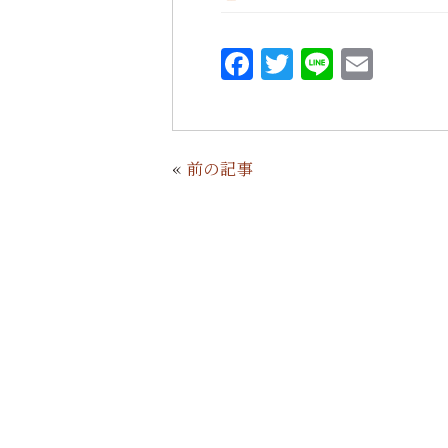
F
T
L
E
a
w
i
m
c
it
n
ai
e
te
e
l
«
前の記事
b
r
o
o
k