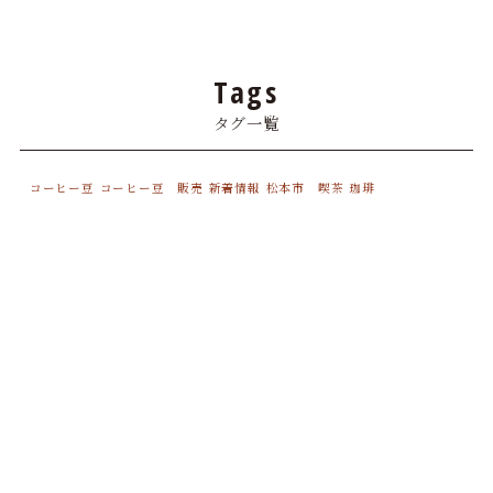
2025年3月
(2)
2024年12月
(1)
Tags
2024年11月
(3)
タグ一覧
2024年10月
(1)
2024年9月
(2)
コーヒー豆
コーヒー豆 販売
新着情報
松本市 喫茶
珈琲
2024年8月
(1)
2024年7月
(1)
2024年6月
(2)
2024年5月
(1)
2024年3月
(2)
2024年2月
(1)
2024年1月
(1)