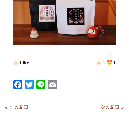
Like
1
1
F
T
L
E
a
w
i
m
c
it
n
ai
«
前の記事
次の記事
»
e
te
e
l
b
r