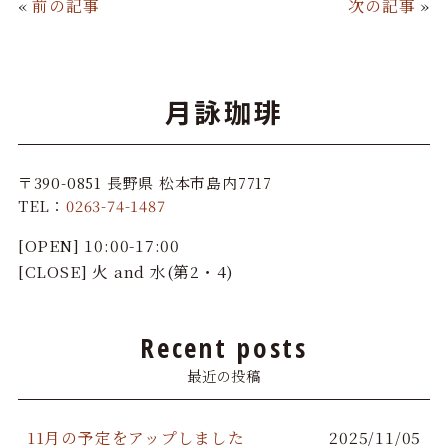
«
前の記事
次の記事
»
e
te
e
l
b
r
o
月詠珈琲
o
k
〒390-0851 長野県 松本市島内7717
TEL：
0263-74-1487
[OPEN] 10:00-17:00
[CLOSE] 火 and 水(第2・4)
Recent posts
最近の投稿
11月の予定をアップしました
2025/11/05