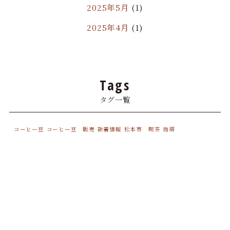
2025年5月
(1)
2025年4月
(1)
2025年3月
(2)
2024年12月
(1)
Tags
2024年11月
(3)
タグ一覧
2024年10月
(1)
2024年9月
(2)
コーヒー豆
コーヒー豆 販売
新着情報
松本市 喫茶
珈琲
2024年8月
(1)
2024年7月
(1)
2024年6月
(2)
2024年5月
(1)
2024年3月
(2)