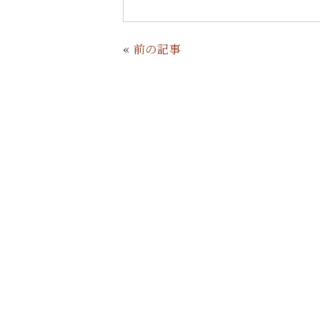
c
it
n
ai
e
te
e
l
«
前の記事
b
r
o
o
k