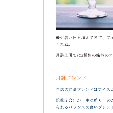
最近暑い日も増えてきて、ア
したね。
月詠珈琲では3種類の銘柄の
月詠ブレンド
当店の定番ブレンドはアイス
焙煎度合いが「中深煎り」の
られるバランスの良いブレン